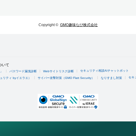
Copyright ©
GMO趣味なび株式会社
ついて
セキュリティ相談AIチャットボット
4」
パスワード漏洩診断
Webサイトリスク診断
セキ
ュリティ byイエラエ）
サイバー攻撃対策（GMO Flatt Security）
なりすまし対策