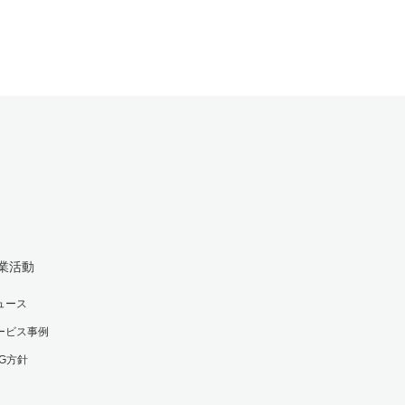
業活動
ュース
ービス事例
SG方針