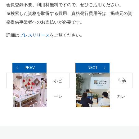
会員登録不要、利用料無料ですので、ぜひご活用ください。
※検索した資格を取得する費用、資格発行費用等は、掲載元の資
格提供事業者へのお支払いが必要です。
詳細は
プレスリリース
をご覧ください。
PREV
NEXT
ホビ
『minne
ーシ
カレ
ョー
ッジ
出展
byGMO