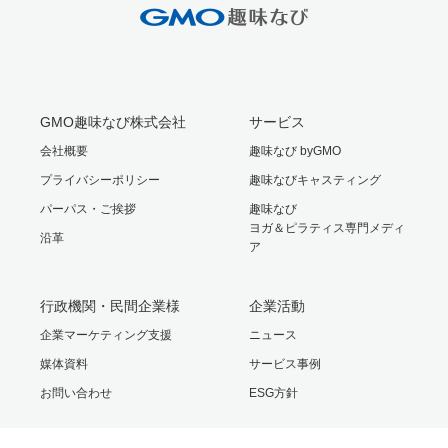
のお
ペパ
知ら
ボ』
せ
創立
GMO趣味なび株式会社
サービス
会社概要
趣味なび byGMO
最初
プライバシーポリシー
趣味なびキャスティング
パーパス・ご挨拶
趣味なび
のコ
ヨガ＆ピラティス専門メディ
沿革
ア
ース
行政機関・民間企業様
企業活動
に趣
企業マーケティング支援
ニュース
味な
媒体資料
サービス事例
お問い合わせ
ESG方針
びが